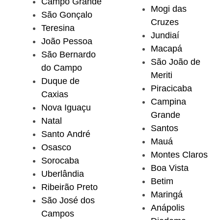
Campo Grande
Mogi das
São Gonçalo
Cruzes
Teresina
Jundiaí
João Pessoa
Macapá
São Bernardo
São João de
do Campo
Meriti
Duque de
Piracicaba
Caxias
Campina
Nova Iguaçu
Grande
Natal
Santos
Santo André
Mauá
Osasco
Montes Claros
Sorocaba
Boa Vista
Uberlândia
Betim
Ribeirão Preto
Maringá
São José dos
Anápolis
Campos