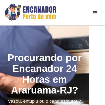
Ir
para
o
conteúdo
Procurando por
Encanador 24
Horas em
Araruama-RJ?
Vazou, entupiu ou o cano estourou?