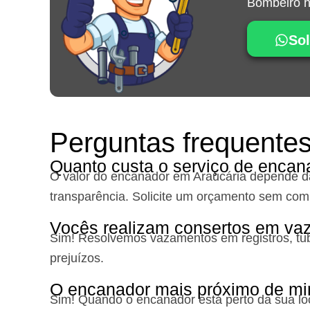
Bombeiro hi
Sol
Perguntas frequente
Quanto custa o serviço de encan
O valor do encanador em Araucária depende da 
transparência. Solicite um orçamento sem co
Vocês realizam consertos em va
Sim! Resolvemos vazamentos em registros, tub
prejuízos.
O encanador mais próximo de mi
Sim! Quando o encanador está perto da sua loc