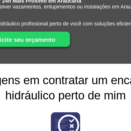
 24h Mais Próximo em Araucária
solver vazamentos, entupimentos ou instalações em Ara
dráulico profissional perto de você com soluções eficien
icite seu orçamento
ens em contratar um en
hidráulico perto de mim