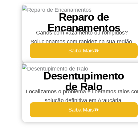
Reparo de
Encanamentos
Canos com vazamento ou rompidos?
Solucionamos com rapidez na sua região.
Saiba Mais
Desentupimento
de Ralo
Localizamos o problema e liberamos ralos c
solução definitiva em Araucária.
Saiba Mais