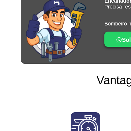
Encanador
Precisa re
Bombeiro hi
Sol
Vantag