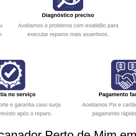
Diagnóstico preciso
u
Avaliamos o problema com exatidão para
m
executar reparos mais assertivos.
tia no serviço
Pagamento fac
te e garantia caso surja
Aceitamos Pix e cartão
evisto após o reparo.
pagamento rápido 
canador Perto de Mim em 