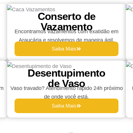
Conserto de
Vazamento
Encontramos vazamentos com exatidão em
Araucária e resolvemos de maneira ágil.
Saiba Mais
Desentupimento
de Vaso
om
Vaso travado? Atendimento rápido 24h próximo
de onde você está.
Saiba Mais