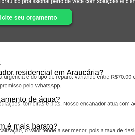
dráulico profissional perto de você com soluções eficien
icite seu orçamento
s
ador residencial em Araucária?
urgência e do tipo de reparo, variando entre R$70,00 
mpromisso pelo WhatsApp.
zamento de água?
ulações, torneiras e pias. Nosso encanador atua com a
m é mais barato?
alização, o valor tende a ser menor, pois a taxa de des