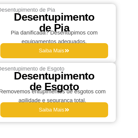
Desentupimento
de Pia
Pia danificada? Desentupimos com
equipamentos adequados.
Saiba Mais
Desentupimento
de Esgoto
Removemos entupimentos de esgotos com
agilidade e segurança total.
Saiba Mais