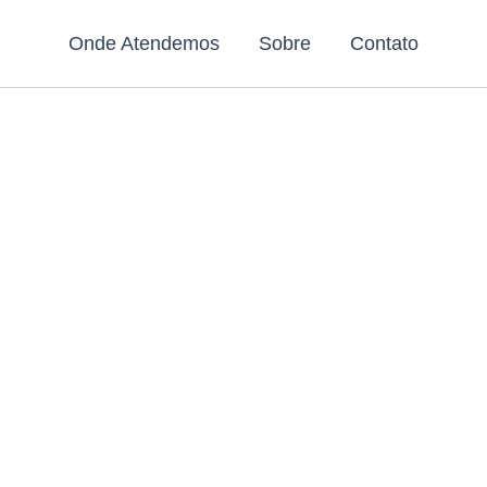
Onde Atendemos
Sobre
Contato
Procurando po
canador 24 Ho
m Araucária-P
u, entupiu ou o cano estourou? Chame já um enca