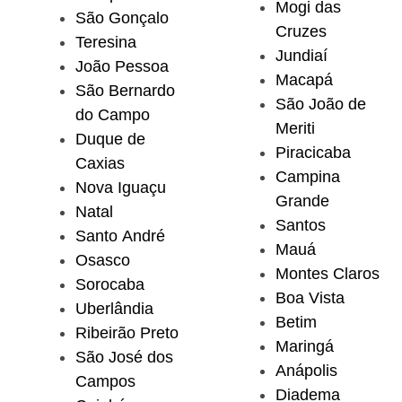
Mogi das
São Gonçalo
Cruzes
Teresina
Jundiaí
João Pessoa
Macapá
São Bernardo
São João de
do Campo
Meriti
Duque de
Piracicaba
Caxias
Campina
Nova Iguaçu
Grande
Natal
Santos
Santo André
Mauá
Osasco
Montes Claros
Sorocaba
Boa Vista
Uberlândia
Betim
Ribeirão Preto
Maringá
São José dos
Anápolis
Campos
Diadema