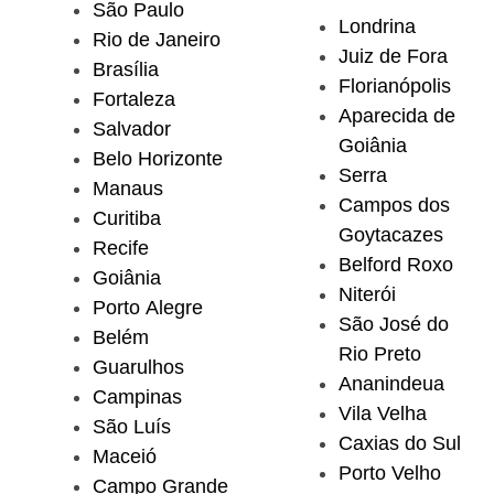
São Paulo
Londrina
Rio de Janeiro
Juiz de Fora
Brasília
Florianópolis
Fortaleza
Aparecida de
Salvador
Goiânia
Belo Horizonte
Serra
Manaus
Campos dos
Curitiba
Goytacazes
Recife
Belford Roxo
Goiânia
Niterói
Porto Alegre
São José do
Belém
Rio Preto
Guarulhos
Ananindeua
Campinas
Vila Velha
São Luís
Caxias do Sul
Maceió
Porto Velho
Campo Grande