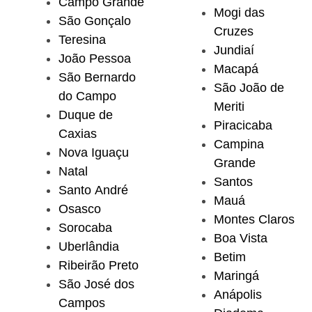
Campo Grande
Mogi das
São Gonçalo
Cruzes
Teresina
Jundiaí
João Pessoa
Macapá
São Bernardo
São João de
do Campo
Meriti
Duque de
Piracicaba
Caxias
Campina
Nova Iguaçu
Grande
Natal
Santos
Santo André
Mauá
Osasco
Montes Claros
Sorocaba
Boa Vista
Uberlândia
Betim
Ribeirão Preto
Maringá
São José dos
Anápolis
Campos