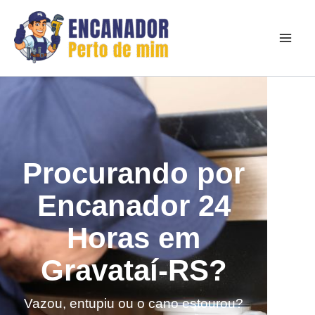
Ir
para
o
conteúdo
Procurando por
Encanador 24
Horas em
Gravataí-RS?
Vazou, entupiu ou o cano estourou?