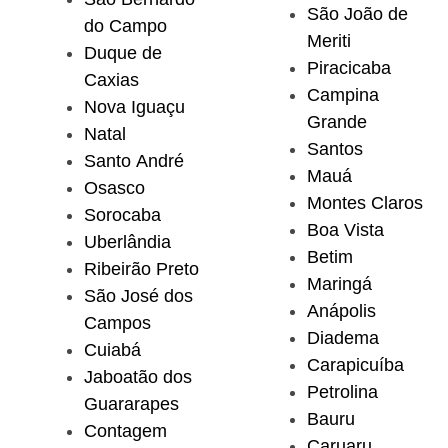
São João de
do Campo
Meriti
Duque de
Piracicaba
Caxias
Campina
Nova Iguaçu
Grande
Natal
Santos
Santo André
Mauá
Osasco
Montes Claros
Sorocaba
Boa Vista
Uberlândia
Betim
Ribeirão Preto
Maringá
São José dos
Anápolis
Campos
Diadema
Cuiabá
Carapicuíba
Jaboatão dos
Petrolina
Guararapes
Bauru
Contagem
Caruaru