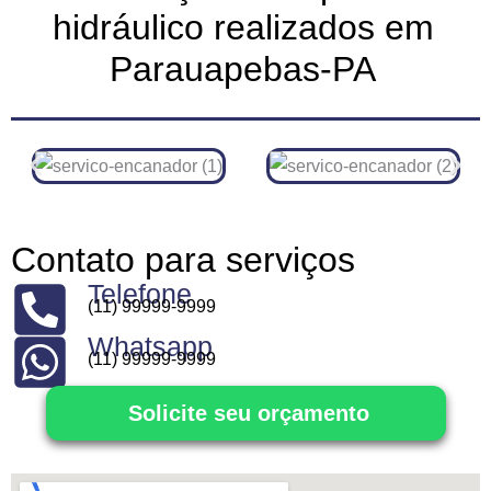
hidráulico realizados em
Parauapebas-PA
Contato para serviços
Telefone
(11) 99999-9999
Whatsapp
(11) 99999-9999
Solicite seu orçamento